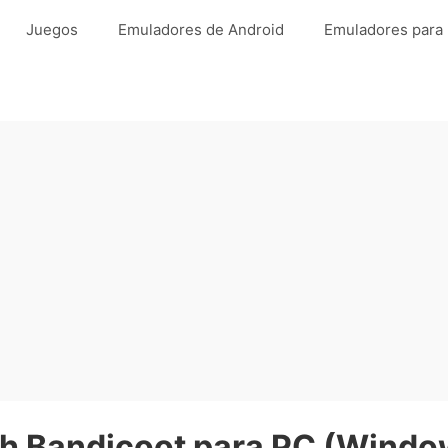
Juegos
Emuladores de Android
Emuladores para
h Bandicoot para PC (Window