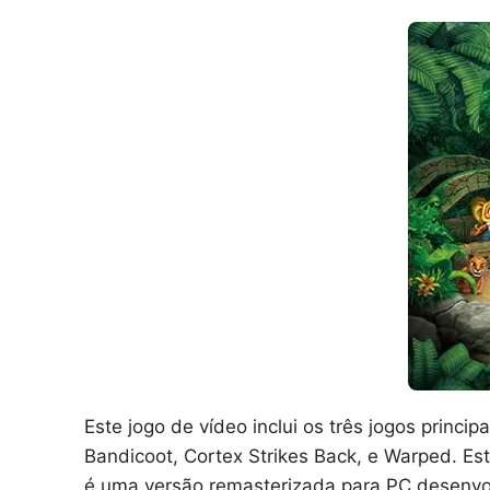
Este jogo de vídeo inclui os três jogos princi
Bandicoot, Cortex Strikes Back, e Warped. Es
é uma versão remasterizada para PC desenvolv