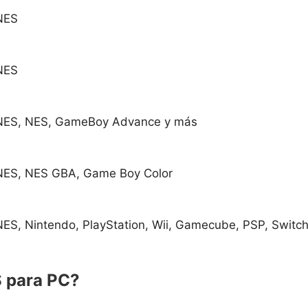
NES
NES
NES, NES, GameBoy Advance y más
ES, NES GBA, Game Boy Color
ES, Nintendo, PlayStation, Wii, Gamecube, PSP, Switc
S para PC?