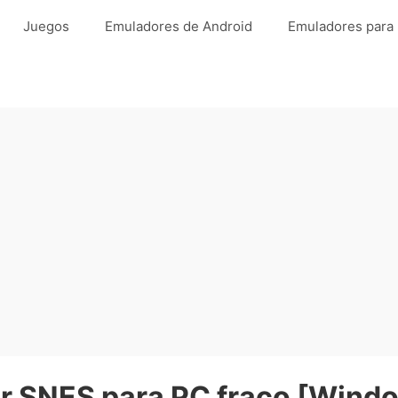
Juegos
Emuladores de Android
Emuladores para
r SNES para PC fraco [Wind