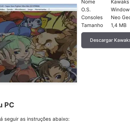
Nome
Kawaks
O.S.
Window
Consoles
Neo Ge
Tamanho
1,4 MB
Descargar Kawak
u PC
 seguir as instruções abaixo: