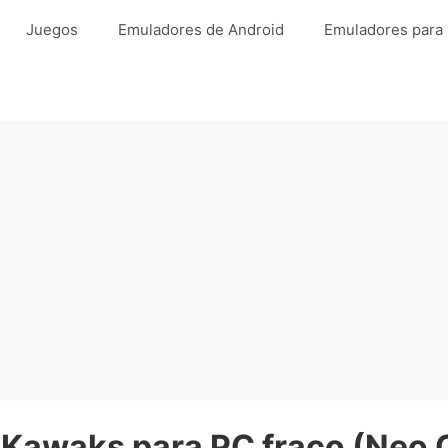
Juegos
Emuladores de Android
Emuladores para
 Kawaks para PC fraco (Neo G