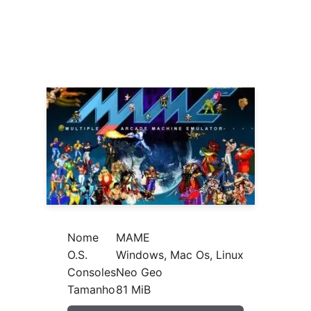
Nome
MAME
O.S.
Windows, Mac Os, Linux
Consoles
Neo Geo
Tamanho
81 MiB