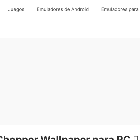
Juegos
Emuladores de Android
Emuladores para
Chopper Wallpaper para PC 🏴‍☠