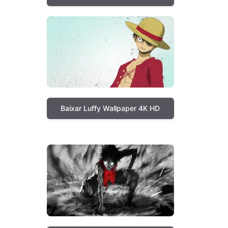
Baixar Luffy Wallpaper 4K HD