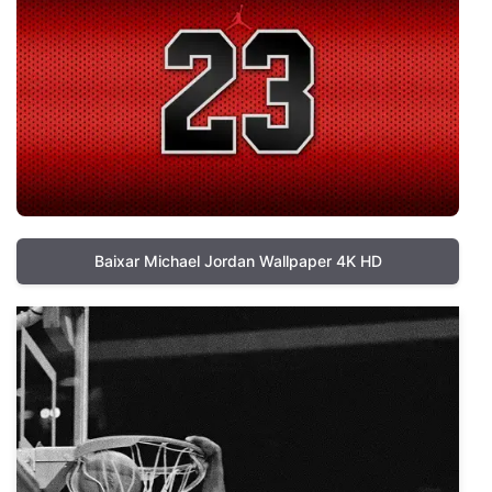
Baixar Michael Jordan Wallpaper 4K HD