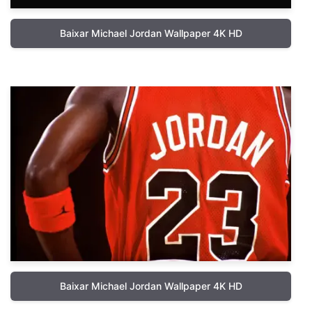
Baixar Michael Jordan Wallpaper 4K HD
Baixar Michael Jordan Wallpaper 4K HD