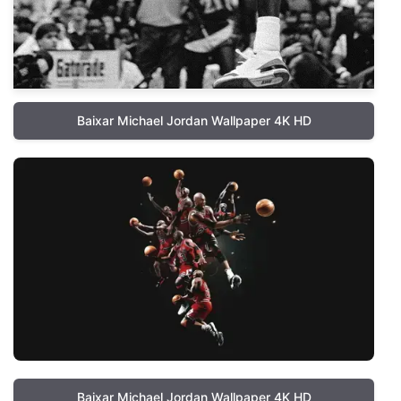
Baixar Michael Jordan Wallpaper 4K HD
Baixar Michael Jordan Wallpaper 4K HD