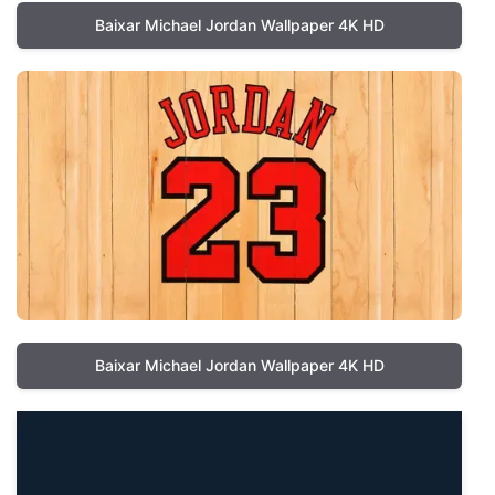
Baixar Michael Jordan Wallpaper 4K HD
Baixar Michael Jordan Wallpaper 4K HD