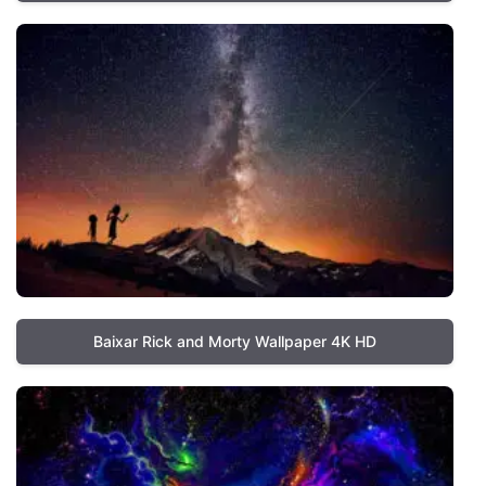
Baixar Rick and Morty Wallpaper 4K HD