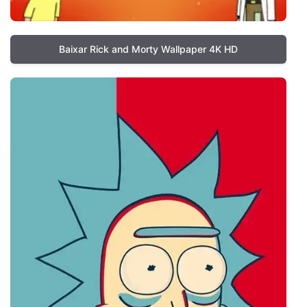
Baixar Rick and Morty Wallpaper 4K HD