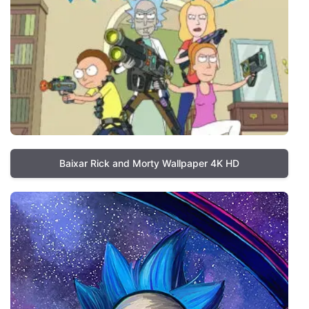
Baixar Rick and Morty Wallpaper 4K HD