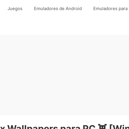
Juegos
Emuladores de Android
Emuladores para
ox Wallpapers para PC 👾 [Wi