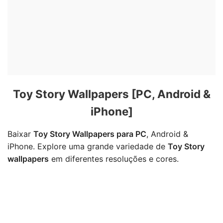
Toy Story Wallpapers [PC, Android &
iPhone]
Baixar
Toy Story Wallpapers para PC
, Android &
iPhone. Explore uma grande variedade de
Toy Story
wallpapers
em diferentes resoluções e cores.