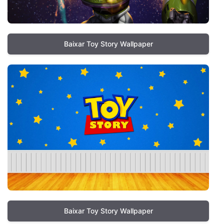
Baixar Toy Story Wallpaper
Baixar Toy Story Wallpaper