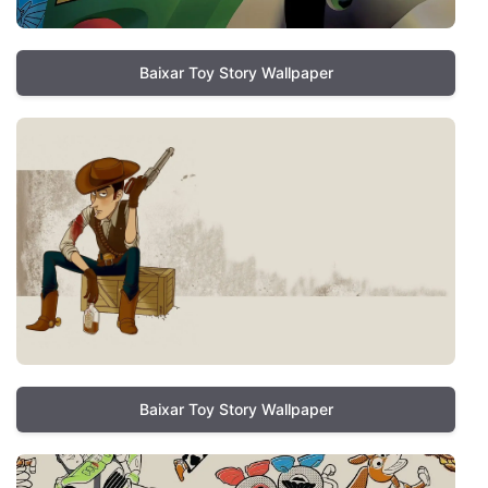
Baixar Toy Story Wallpaper
Baixar Toy Story Wallpaper