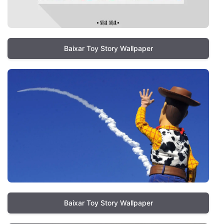
Baixar Toy Story Wallpaper
Baixar Toy Story Wallpaper