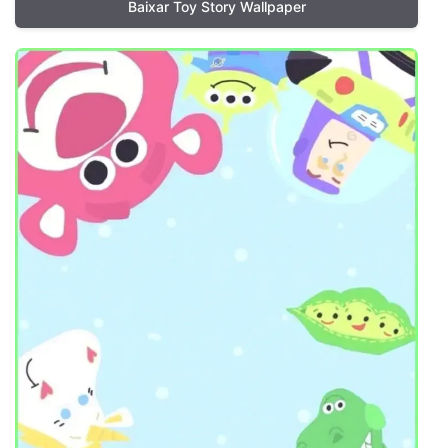
Baixar Toy Story Wallpaper