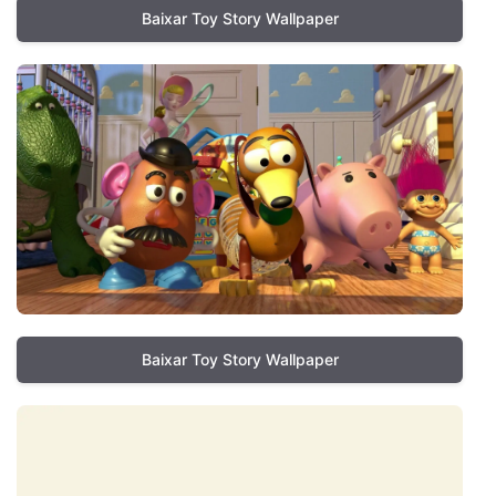
Baixar Toy Story Wallpaper
Baixar Toy Story Wallpaper