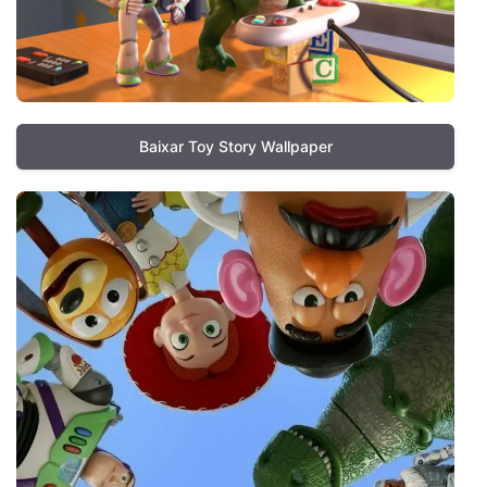
Baixar Toy Story Wallpaper