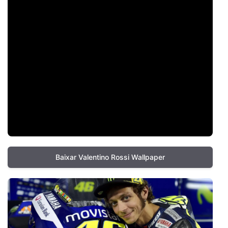
Baixar Valentino Rossi Wallpaper