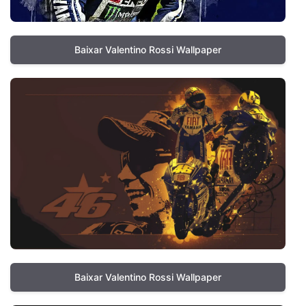
Baixar Valentino Rossi Wallpaper
Baixar Valentino Rossi Wallpaper