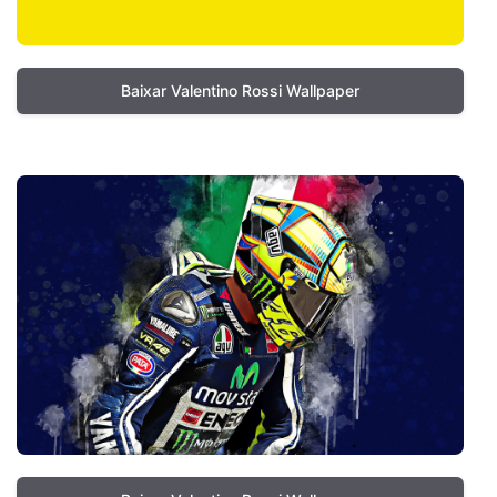
Baixar Valentino Rossi Wallpaper