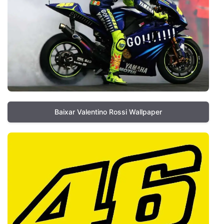
Baixar Valentino Rossi Wallpaper