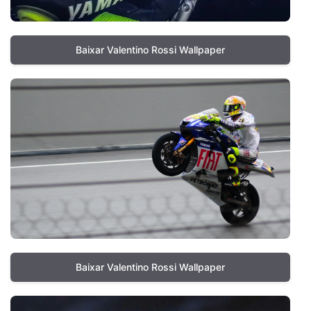
Baixar Valentino Rossi Wallpaper
Baixar Valentino Rossi Wallpaper