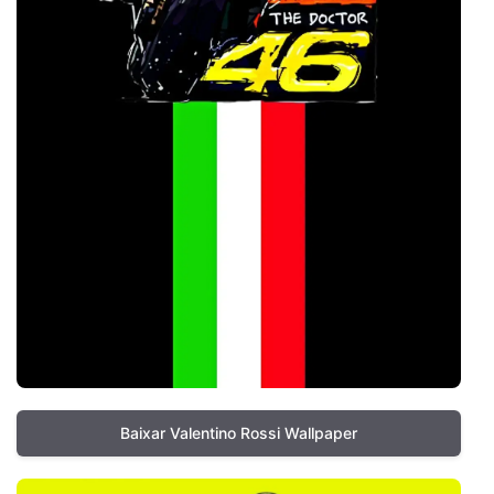
Baixar Valentino Rossi Wallpaper