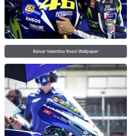
Baixar Valentino Rossi Wallpaper