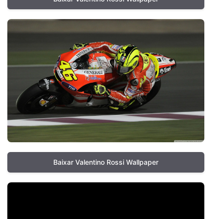
Baixar Valentino Rossi Wallpaper