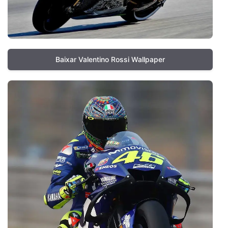
Baixar Valentino Rossi Wallpaper