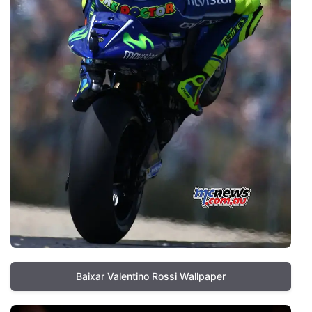
Baixar Valentino Rossi Wallpaper