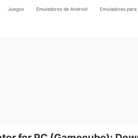
Juegos
Emuladores de Android
Emuladores para
or for PC (Gamecube): Down