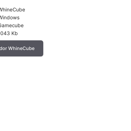
WhineCube
Windows
Gamecube
1043 Kb
ador WhineCube