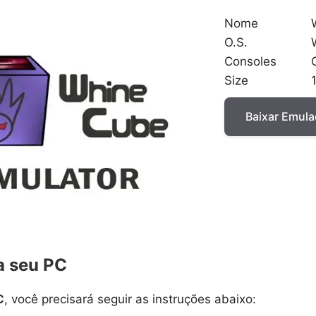
Nome
O.S.
Consoles
Size
Baixar Emul
a seu PC
C
, você precisará seguir as instruções abaixo: