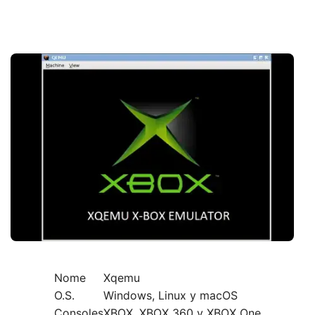
Nome
Xqemu
O.S.
Windows, Linux y macOS
Consoles
XBOX, XBOX 360 y XBOX One