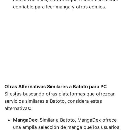
confiable para leer manga y otros cómics.
Otras Alternativas Similares a Batoto para PC
Si estás buscando otras plataformas que ofrezcan
servicios similares a Batoto, considera estas
alternativas:
MangaDex
: Similar a Batoto, MangaDex ofrece
una amplia selección de manga que los usuarios