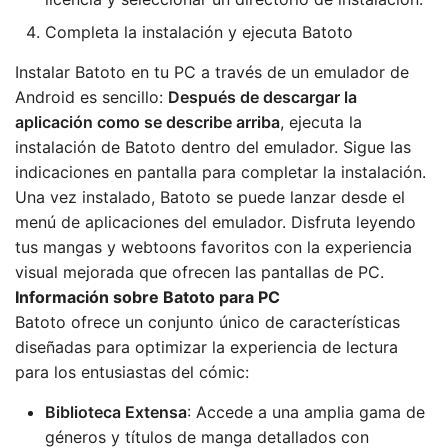
Completa la instalación y ejecuta Batoto
Instalar Batoto en tu PC a través de un emulador de
Android es sencillo:
Después de descargar la
aplicación como se describe arriba
, ejecuta la
instalación de Batoto dentro del emulador. Sigue las
indicaciones en pantalla para completar la instalación.
Una vez instalado, Batoto se puede lanzar desde el
menú de aplicaciones del emulador. Disfruta leyendo
tus mangas y webtoons favoritos con la experiencia
visual mejorada que ofrecen las pantallas de PC.
Información sobre Batoto para PC
Batoto ofrece un conjunto único de características
diseñadas para optimizar la experiencia de lectura
para los entusiastas del cómic:
Biblioteca Extensa
: Accede a una amplia gama de
géneros y títulos de manga detallados con