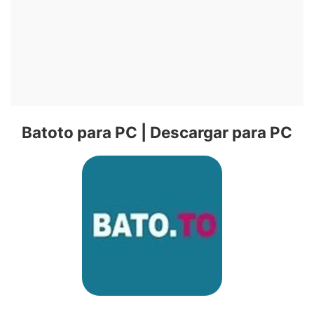
Batoto para PC | Descargar para PC