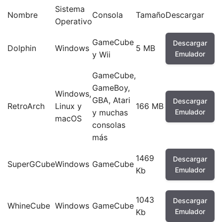
Sistema
Nombre
Consola
Tamaño
Descargar
Operativo
GameCube
Descargar
Dolphin
Windows
5 MB
y Wii
Emulador
GameCube,
GameBoy,
Windows,
GBA, Atari
Descargar
RetroArch
Linux y
166 MB
y muchas
Emulador
macOS
consolas
más
1469
Descargar
SuperGCube
Windows
GameCube
Kb
Emulador
1043
Descargar
WhineCube
Windows
GameCube
Kb
Emulador