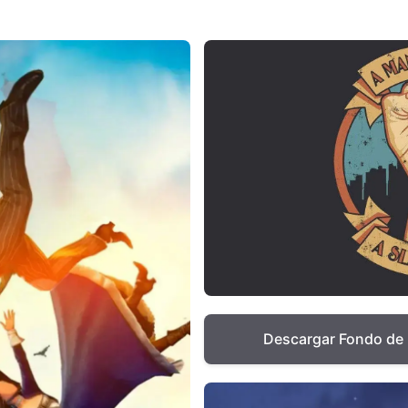
Descargar Fondo de 