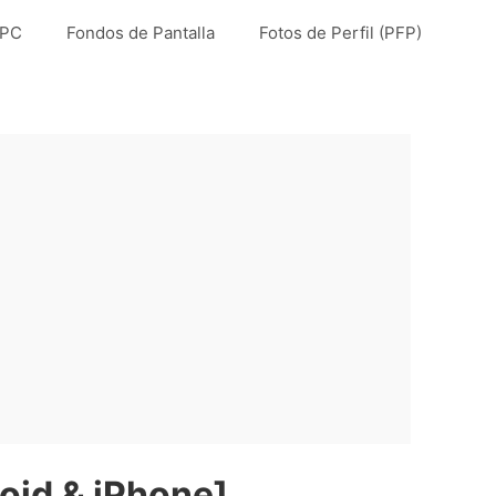
 PC
Fondos de Pantalla
Fotos de Perfil (PFP)
oid & iPhone]