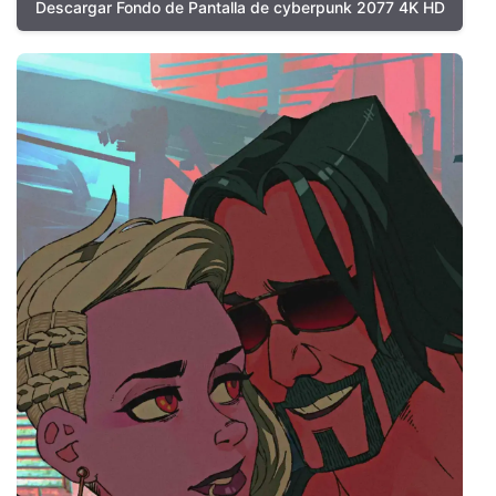
Descargar Fondo de Pantalla de cyberpunk 2077 4K HD