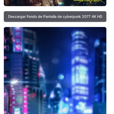
Descargar Fondo de Pantalla de cyberpunk 2077 4K HD