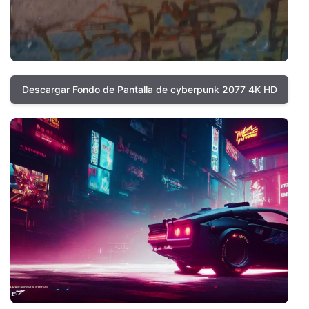
Descargar Fondo de Pantalla de cyberpunk 2077 4K HD