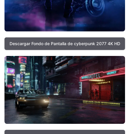
Descargar Fondo de Pantalla de cyberpunk 2077 4K HD