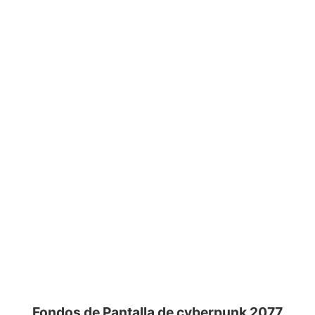
Fondos de Pantalla de cyberpunk 2077