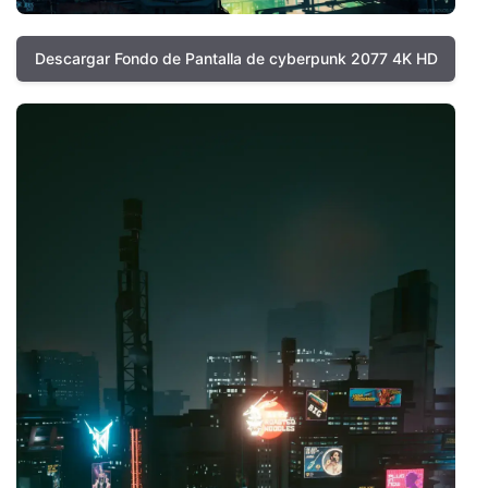
Descargar Fondo de Pantalla de cyberpunk 2077 4K HD