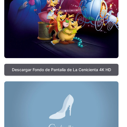
Descargar Fondo de Pantalla de La Cenicienta 4K HD