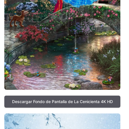
Descargar Fondo de Pantalla de La Cenicienta 4K HD