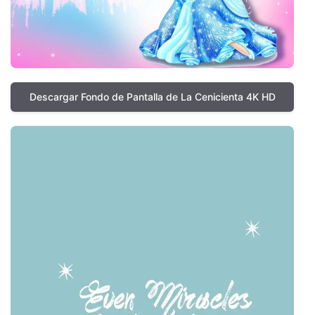
Descargar Fondo de Pantalla de La Cenicienta 4K HD