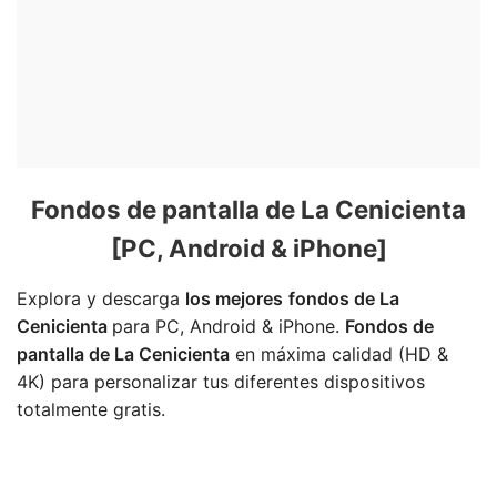
Fondos de pantalla de La Cenicienta
[PC, Android & iPhone]
Explora y descarga
los mejores
fondos de La
Cenicienta
para PC, Android & iPhone.
Fondos de
pantalla de La Cenicienta
en máxima calidad (HD &
4K) para personalizar tus diferentes dispositivos
totalmente gratis.