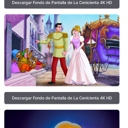
Descargar Fondo de Pantalla de La Cenicienta 4K HD
Descargar Fondo de Pantalla de La Cenicienta 4K HD