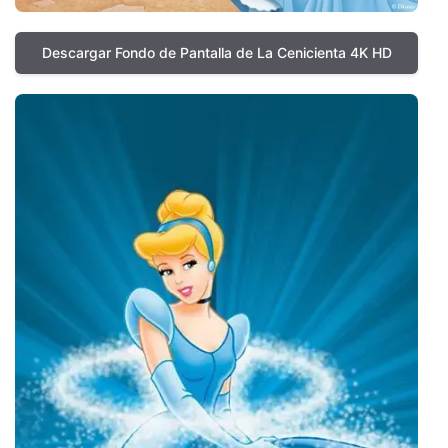
Descargar Fondo de Pantalla de La Cenicienta 4K HD