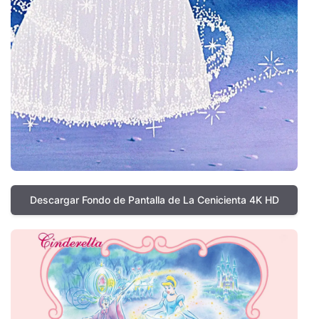
Descargar Fondo de Pantalla de La Cenicienta 4K HD