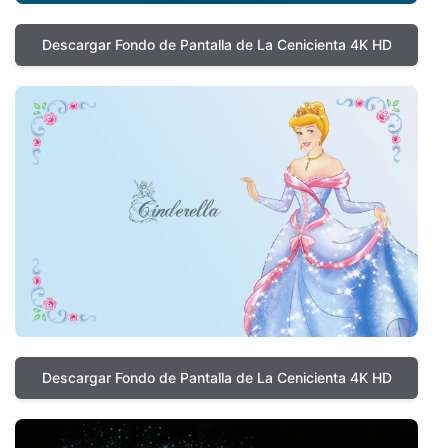
Descargar Fondo de Pantalla de La Cenicienta 4K HD
Descargar Fondo de Pantalla de La Cenicienta 4K HD