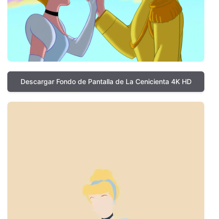
Descargar Fondo de Pantalla de La Cenicienta 4K HD