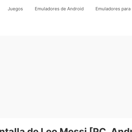
Juegos
Emuladores de Android
Emuladores para
talla de Leo Messi [PC, And