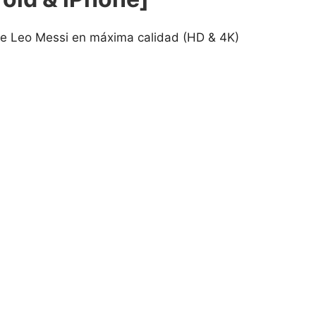
de Leo Messi en máxima calidad (HD & 4K)