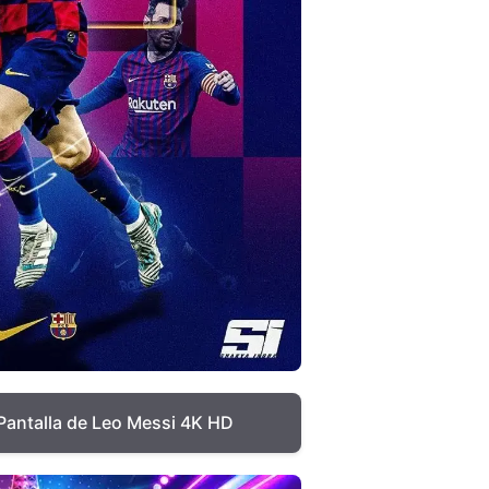
Pantalla de Leo Messi 4K HD