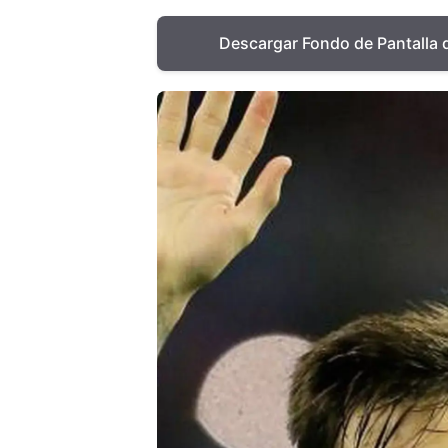
Descargar Fondo de Pantalla 