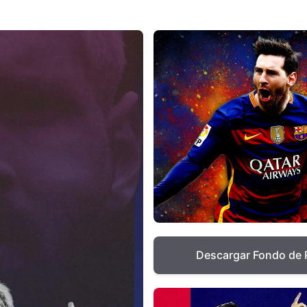
Descargar Fondo de 