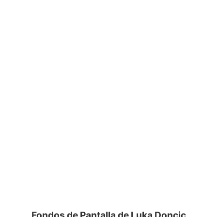
Fondos de Pantalla de Luka Doncic