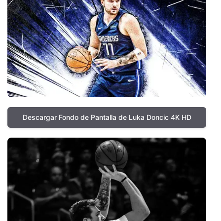
Descargar Fondo de Pantalla de Luka Doncic 4K HD