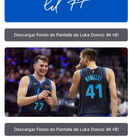
Descargar Fondo de Pantalla de Luka Doncic 4K HD
Descargar Fondo de Pantalla de Luka Doncic 4K HD