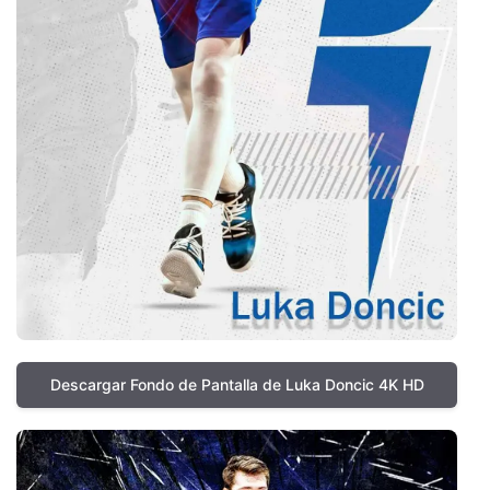
Descargar Fondo de Pantalla de Luka Doncic 4K HD