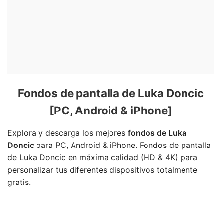
Fondos de pantalla de Luka Doncic
[PC, Android & iPhone]
Explora y descarga los mejores
fondos de Luka
Doncic
para PC, Android & iPhone. Fondos de pantalla
de Luka Doncic en máxima calidad (HD & 4K) para
personalizar tus diferentes dispositivos totalmente
gratis.