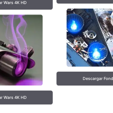
tar Wars 4K HD
Descargar Fond
tar Wars 4K HD