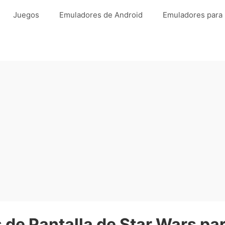
Juegos
Emuladores de Android
Emuladores para
de Pantalla de Star Wars par