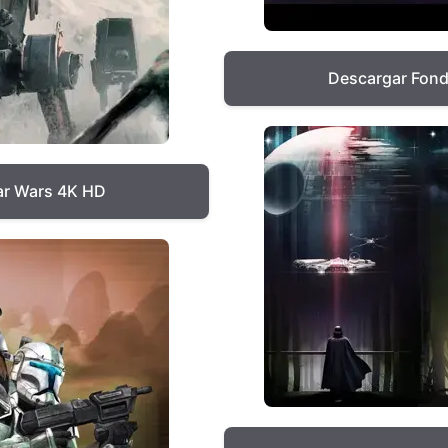
Descargar Fond
tar Wars 4K HD