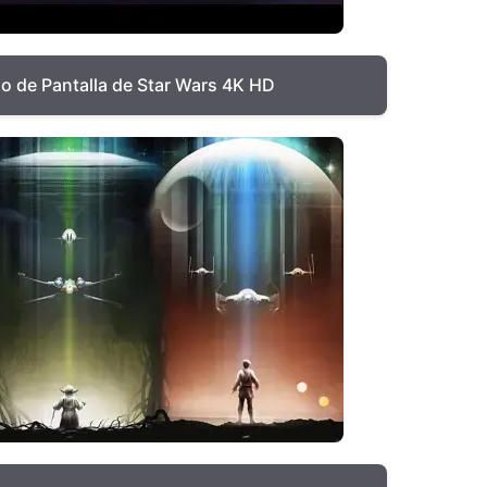
o de Pantalla de Star Wars 4K HD