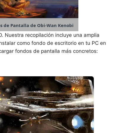
s de Pantalla de Obi-Wan Kenobi
 Nuestra recopilación incluye una amplia
stalar como fondo de escritorio en tu PC en
argar fondos de pantalla más concretos: