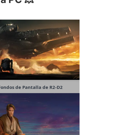
Fondos de Pantalla de R2-D2