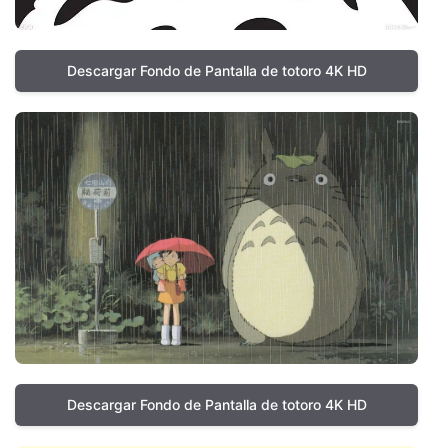
Descargar Fondo de Pantalla de totoro 4K HD
Descargar Fondo de Pantalla de totoro 4K HD