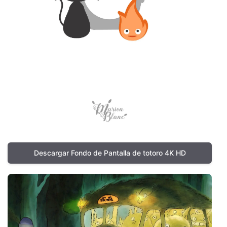
Descargar Fondo de Pantalla de totoro 4K HD