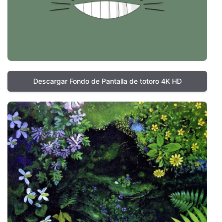
Descargar Fondo de Pantalla de totoro 4K HD