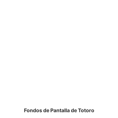
Fondos de Pantalla de Totoro