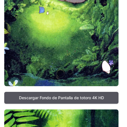
Descargar Fondo de Pantalla de totoro 4K HD