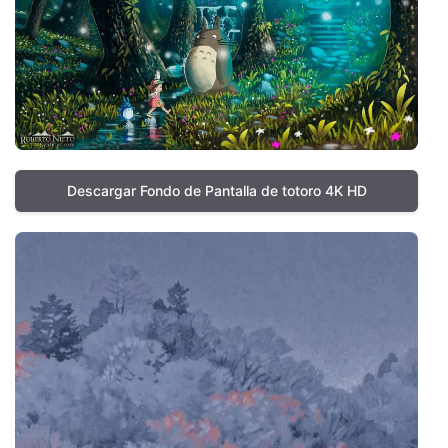
Descargar Fondo de Pantalla de totoro 4K HD