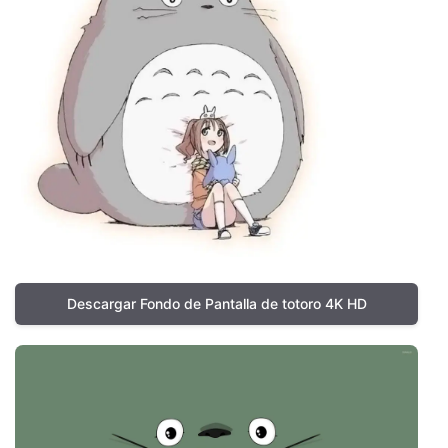
Descargar Fondo de Pantalla de totoro 4K HD