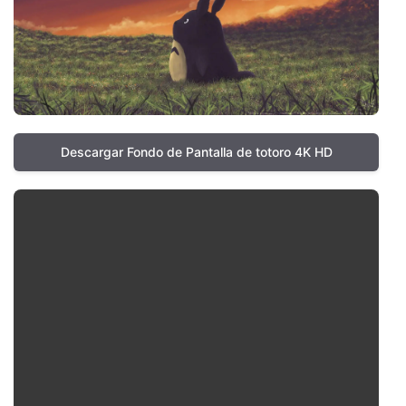
Descargar Fondo de Pantalla de totoro 4K HD