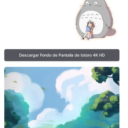
Descargar Fondo de Pantalla de totoro 4K HD