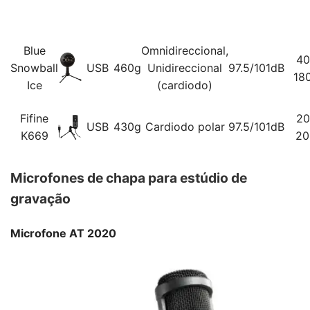
Blue
Omnidireccional,
40
Snowball
USB
460g
Unidireccional
97.5/101dB
18
Ice
(cardiodo)
Fifine
20
USB
430g
Cardiodo polar
97.5/101dB
K669
20
Microfones de chapa para estúdio de
gravação
Microfone AT 2020