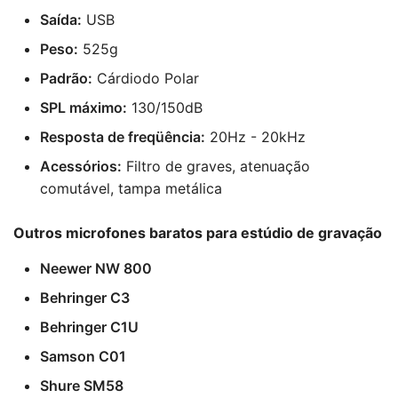
Saída:
USB
Peso:
525g
Padrão:
Cárdiodo Polar
SPL máximo:
130/150dB
Resposta de freqüência:
20Hz - 20kHz
Acessórios:
Filtro de graves, atenuação
comutável, tampa metálica
Outros microfones baratos para estúdio de gravação
Neewer NW 800
Behringer C3
Behringer C1U
Samson C01
Shure SM58