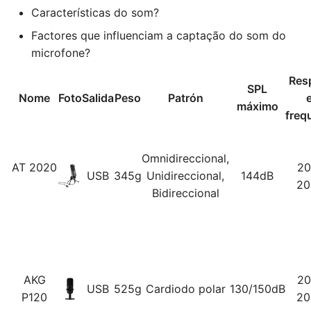
Características do som?
Factores que influenciam a captação do som do
microfone?
Res
SPL
Nome
Foto
Salida
Peso
Patrón
máximo
freq
Omnidireccional,
AT 2020
20
USB
345g
Unidireccional,
144dB
20
Bidireccional
AKG
20
USB
525g
Cardiodo polar
130/150dB
P120
20