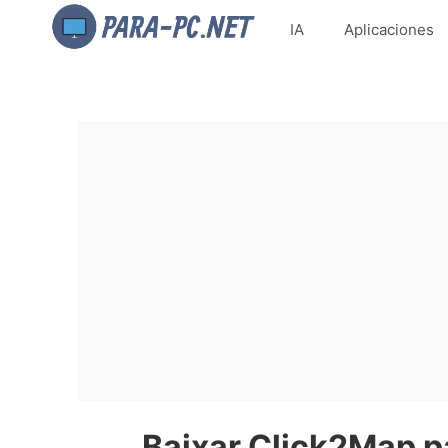
IA
Aplicaciones
Baixar Click2Map p