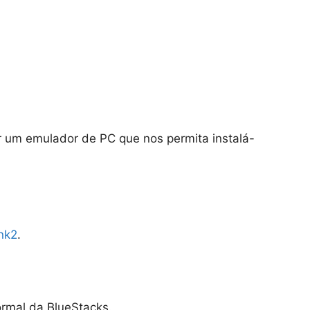
ar um emulador de PC que nos permita instalá-
ink2
.
ormal da BlueStacks.