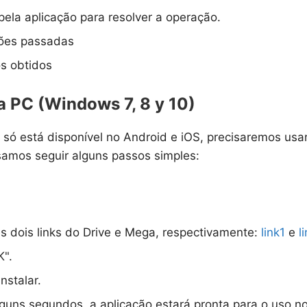
ela aplicação para resolver a operação.
ções passadas
os obtidos
 PC (Windows 7, 8 y 10)
i só está disponível no Android e iOS, precisaremos us
cisamos seguir alguns passos simples:
s dois links do Drive e Mega, respectivamente:
link1
e
l
K".
nstalar.
lguns segundos, a aplicação estará pronta para o uso n