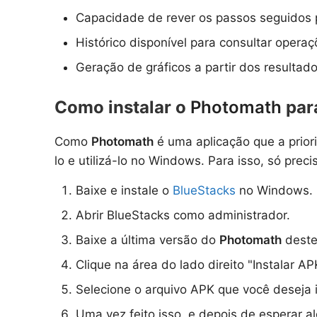
Capacidade de rever os passos seguidos p
Histórico disponível para consultar opera
Geração de gráficos a partir dos resultad
Como instalar o
Photomath
para
Como
Photomath
é uma aplicação que a prior
lo e utilizá-lo no Windows. Para isso, só pre
Baixe e instale o
BlueStacks
no Windows.
Abrir BlueStacks como administrador.
Baixe a última versão do
Photomath
deste
Clique na área do lado direito "Instalar AP
Selecione o arquivo APK que você deseja i
Uma vez feito isso, e depois de esperar a