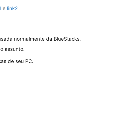
1
e
link2
r usada normalmente da BlueStacks.
 o assunto.
cas de seu PC.