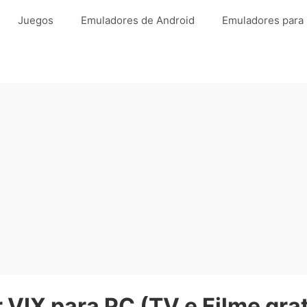
Juegos
Emuladores de Android
Emuladores para
 VIX para PC (TV e Filme gra