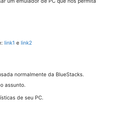
 usar um emulador de PC que nos permita
e:
link1
e
link2
r usada normalmente da BlueStacks.
 o assunto.
ísticas de seu PC.