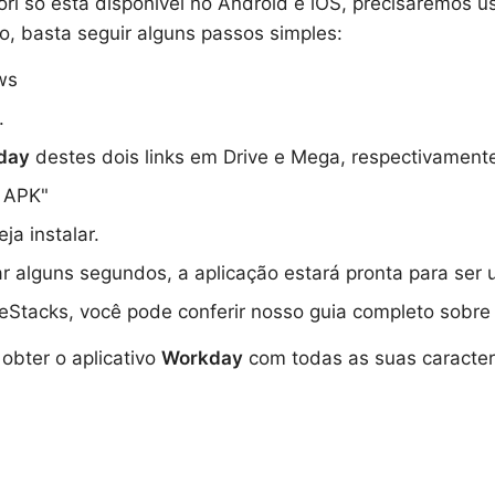
ori só está disponível no Android e iOS, precisaremos
so, basta seguir alguns passos simples:
ws
.
day
destes dois links em Drive e Mega, respectivament
r APK"
a instalar.
rar alguns segundos, a aplicação estará pronta para se
eStacks, você pode conferir nosso guia completo sobre
obter o aplicativo
Workday
com todas as suas caracter