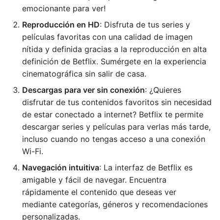
emocionante para ver!
Reproducción en HD
: Disfruta de tus series y
películas favoritas con una calidad de imagen
nítida y definida gracias a la reproducción en alta
definición de Betflix. Sumérgete en la experiencia
cinematográfica sin salir de casa.
Descargas para ver sin conexión
: ¿Quieres
disfrutar de tus contenidos favoritos sin necesidad
de estar conectado a internet? Betflix te permite
descargar series y películas para verlas más tarde,
incluso cuando no tengas acceso a una conexión
Wi-Fi.
Navegación intuitiva
: La interfaz de Betflix es
amigable y fácil de navegar. Encuentra
rápidamente el contenido que deseas ver
mediante categorías, géneros y recomendaciones
personalizadas.