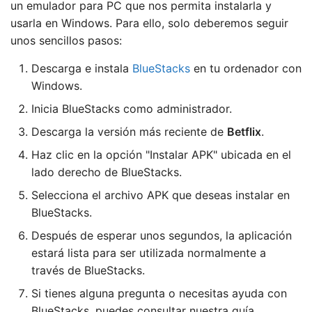
un emulador para PC que nos permita instalarla y
usarla en Windows. Para ello, solo deberemos seguir
unos sencillos pasos:
Descarga e instala
BlueStacks
en tu ordenador con
Windows.
Inicia BlueStacks como administrador.
Descarga la versión más reciente de
Betflix
.
Haz clic en la opción "Instalar APK" ubicada en el
lado derecho de BlueStacks.
Selecciona el archivo APK que deseas instalar en
BlueStacks.
Después de esperar unos segundos, la aplicación
estará lista para ser utilizada normalmente a
través de BlueStacks.
Si tienes alguna pregunta o necesitas ayuda con
BlueStacks, puedes consultar nuestra guía