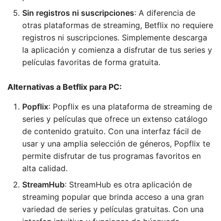
Sin registros ni suscripciones
: A diferencia de
otras plataformas de streaming, Betflix no requiere
registros ni suscripciones. Simplemente descarga
la aplicación y comienza a disfrutar de tus series y
películas favoritas de forma gratuita.
Alternativas a Betflix para PC:
Popflix
: Popflix es una plataforma de streaming de
series y películas que ofrece un extenso catálogo
de contenido gratuito. Con una interfaz fácil de
usar y una amplia selección de géneros, Popflix te
permite disfrutar de tus programas favoritos en
alta calidad.
StreamHub
: StreamHub es otra aplicación de
streaming popular que brinda acceso a una gran
variedad de series y películas gratuitas. Con una