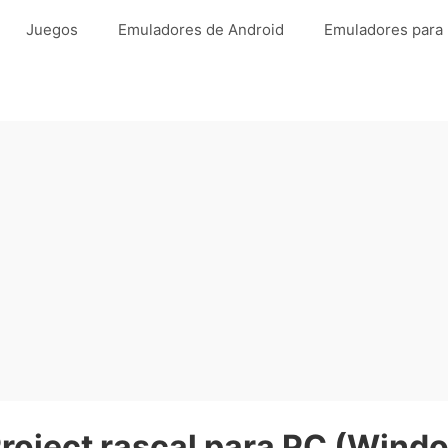
Juegos
Emuladores de Android
Emuladores para
roject rascal para PC (Window