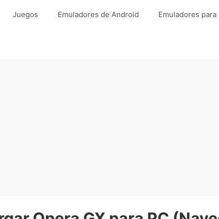
Juegos
Emuladores de Android
Emuladores para
rgar Opera GX para PC (Nave