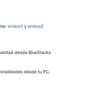
nte:
enlace1
y
enlace2
rmalidad desde BlueStacks.
ionalidades desde tu PC.