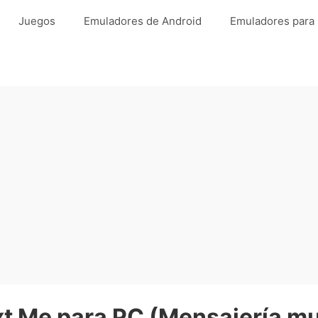
Juegos
Emuladores de Android
Emuladores para
t Me para PC (Mensajería mu